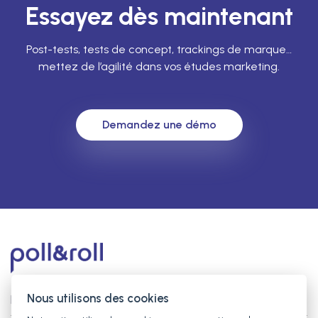
Essayez dès maintenant
Post-tests, tests de concept, trackings de marque…
mettez de l’agilité dans vos études marketing.
Demandez une démo
Nous utilisons des cookies
keyboard_arrow_down
La société