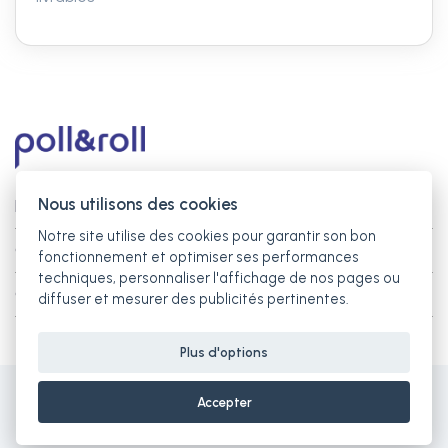
Nous utilisons des cookies
keyboard_arrow_down
La société
Notre site utilise des cookies pour garantir son bon
keyboard_arrow_down
Guides des études
fonctionnement et optimiser ses performances
techniques, personnaliser l'affichage de nos pages ou
keyboard_arrow_down
Contact
diffuser et mesurer des publicités pertinentes.
Plus d'options
2026 © Tous droits réservés, Discurv -
Mentions légales
Accepter